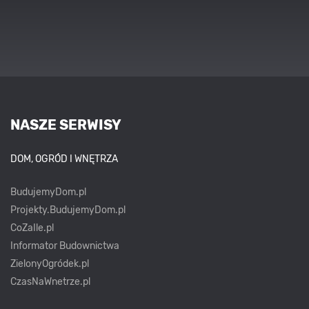
NASZE SERWISY
DOM, OGRÓD I WNĘTRZA
BudujemyDom.pl
Projekty.BudujemyDom.pl
CoZaIle.pl
Informator Budownictwa
ZielonyOgródek.pl
CzasNaWnetrze.pl