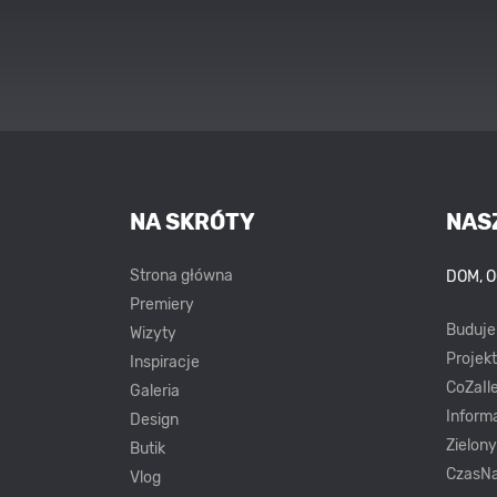
NA SKRÓTY
NAS
Strona główna
DOM, 
Premiery
Buduj
Wizyty
Projek
Inspiracje
CoZaIle
Galeria
Inform
Design
Zielon
Butik
CzasNa
Vlog