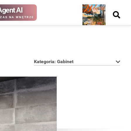
Agent AI
Nowy
ZAS NA WNĘTRZE
numer
Kategoria: Gabinet
kup ten
kup ten
numer
numer
Wydanie papierowe
Wydanie cyfrowe