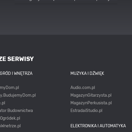
stylach
ZE SERWISY
OGRÓD I WNĘTRZA
MUZYKA I DŹWIĘK
emyDom.pl
Audio.com.pl
ty.BudujemyDom.pl
MagazynGitarzysta.pl
.pl
MagazynPerkusista.pl
ator Budownictwa
EstradaiStudio.pl
yOgródek.pl
Wnetrze.pl
ELEKTRONIKA I AUTOMATYKA