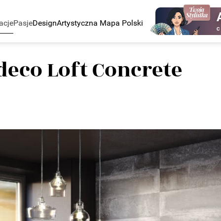
acje
Pasje
Design
Artystyczna Mapa Polski
C
deco Loft Concrete