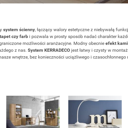
ny
system ścienny
, łączący walory estetyczne z niebywałą funkc
tapet czy farb
i pozwala w prosty sposób nadać charakter każ
ograniczone możliwości aranżacyjne. Modny obecnie
efekt kami
ażdego z nas.
System KERRADECO
jest łatwy i czysty w monta
nasze wnętrze, bez konieczności uciążliwego i czasochłonnego