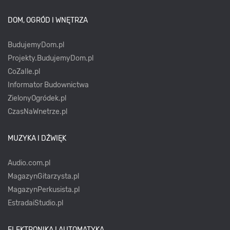
DOM, OGRÓD I WNĘTRZA
BudujemyDom.pl
Projekty.BudujemyDom.pl
CoZaIle.pl
Informator Budownictwa
ZielonyOgródek.pl
CzasNaWnetrze.pl
MUZYKA I DŹWIĘK
Audio.com.pl
MagazynGitarzysta.pl
MagazynPerkusista.pl
EstradaiStudio.pl
ELEKTRONIKA I AUTOMATYKA