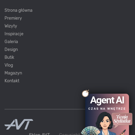
Strona główna
Premiery
Wizyty
Inspiracje
Galeria
Design
Butik
Vlog
Magazyn
Kontakt
Agent AI
CZAS NA WNĘTRZE
Sklep AVT
Copyright ©
AVT
2021