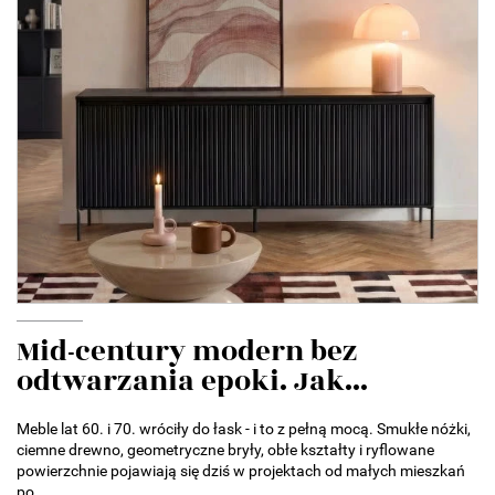
Mid-century modern bez
odtwarzania epoki. Jak...
Meble lat 60. i 70. wróciły do łask - i to z pełną mocą. Smukłe nóżki,
ciemne drewno, geometryczne bryły, obłe kształty i ryflowane
powierzchnie pojawiają się dziś w projektach od małych mieszkań
po...