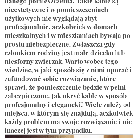
danego pomieszczenia. Takie kable są
nieestetyczne i w pomieszczeniach
użytkowych nie wyglądają zbyt
profesjonalnie, aczkolwiek w domach
mieszkalnych i w mieszkaniach bywają po
prostu niebezpieczne. Zwłaszcza gdy
członkiem rodziny jest małe dziecko lub
niesforny zwierzak. Warto wobec tego
wiedzieć, w jaki sposób się z nimi uporać i
zafundować sobie rozwiązanie, które
sprawi, że pomieszczenie będzie w pełni
zabezpieczone. Jak ukryć kable w sposób
profesjonalny i elegancki? Wiele zależy od
miejsca, w którym się znajdują, aczkolwiek
każdy problem ma swoje rozwiązanie i nie
inaczej jest w tym przypadku.