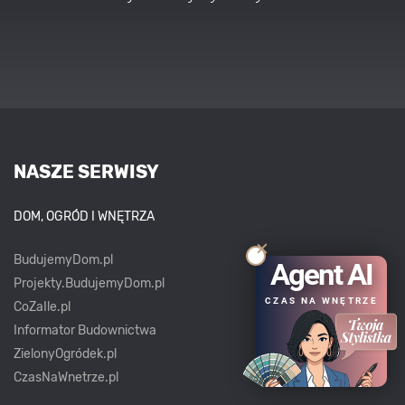
NASZE SERWISY
DOM, OGRÓD I WNĘTRZA
BudujemyDom.pl
Agent AI
Projekty.BudujemyDom.pl
CZAS NA WNĘTRZE
CoZaIle.pl
Informator Budownictwa
ZielonyOgródek.pl
CzasNaWnetrze.pl