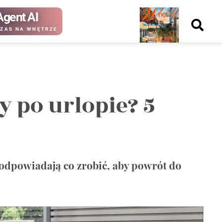
Agent AI
Nowy
ZAS NA WNĘTRZE
numer
 po urlopie? 5
kup ten
kup ten
numer
numer
Wydanie papierowe
Wydanie cyfrowe
odpowiadają co zrobić, aby powrót do