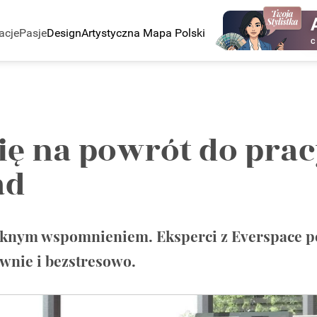
acje
Pasje
Design
Artystyczna Mapa Polski
C
ę na powrót do pracy
ad
pięknym wspomnieniem. Eksperci z Everspace p
awnie i bezstresowo.