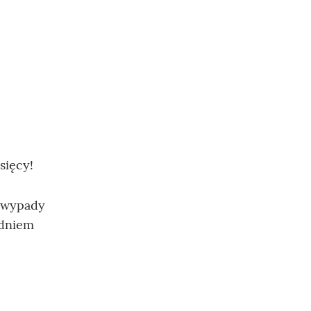
sięcy!
e wypady
 dniem