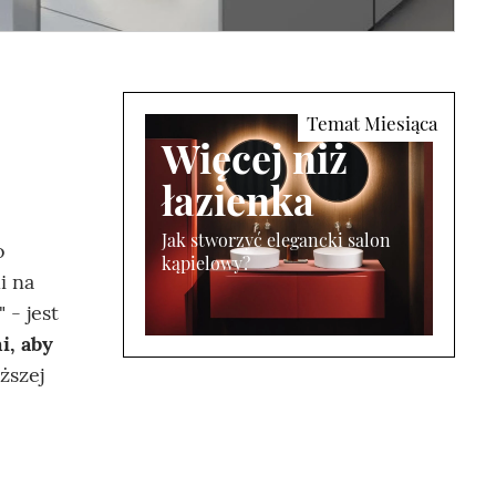
Więcej niż
łazienka
Jak stworzyć elegancki salon
o
kąpielowy?
i na
 - jest
i, aby
ższej