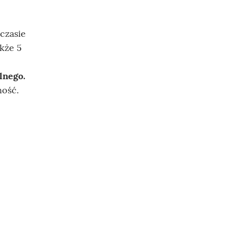
czasie
kże 5
lnego.
ność.