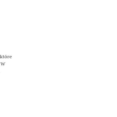
 które
. W
.