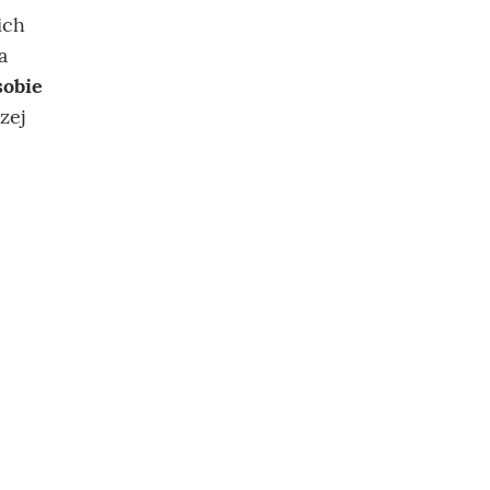
ich
a
sobie
zej