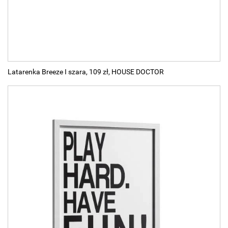
Latarenka Breeze I szara, 109 zł, HOUSE DOCTOR