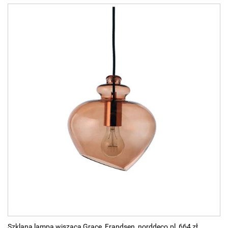
Szklana lampa wisząca Grace, Frandsen, norddeco.pl, 664 zł