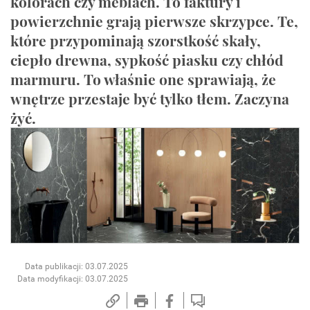
kolorach czy meblach. To faktury i
powierzchnie grają pierwsze skrzypce. Te,
które przypominają szorstkość skały,
ciepło drewna, sypkość piasku czy chłód
marmuru. To właśnie one sprawiają, że
wnętrze przestaje być tylko tłem. Zaczyna
żyć.
Data publikacji: 03.07.2025
Data modyfikacji: 03.07.2025