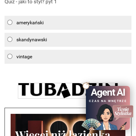
Quiz - jaki to styl? pyt 1
amerykański
skandynawski
vintage
Agent AI
CZAS NA WNĘTRZE
Więcej niż łazienka