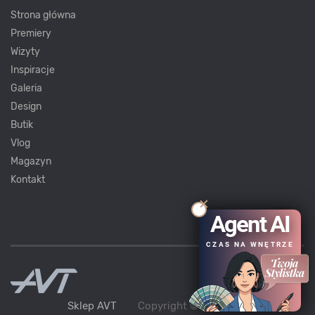
Strona główna
Premiery
Wizyty
Inspiracje
Galeria
Design
Butik
Vlog
Magazyn
Kontakt
Agent AI
CZAS NA WNĘTRZE
Sklep AVT
Copyright ©
AVT
2021