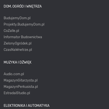
DOM, OGRÓD I WNĘTRZA
BudujemyDom.pl
Projekty.BudujemyDom.pl
CoZaIle.pl
Informator Budownictwa
ZielonyOgródek.pl
CzasNaWnetrze.pl
MUZYKA I DŹWIĘK
Audio.com.pl
MagazynGitarzysta.pl
MagazynPerkusista.pl
EstradaiStudio.pl
ELEKTRONIKA I AUTOMATYKA