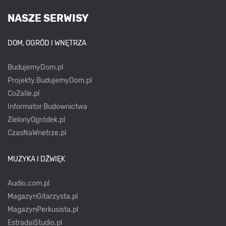
NASZE SERWISY
DOM, OGRÓD I WNĘTRZA
BudujemyDom.pl
Projekty.BudujemyDom.pl
CoZaIle.pl
Informator Budownictwa
ZielonyOgródek.pl
CzasNaWnetrze.pl
MUZYKA I DŹWIĘK
Audio.com.pl
MagazynGitarzysta.pl
MagazynPerkusista.pl
EstradaiStudio.pl