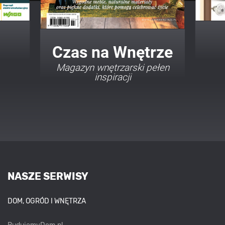
Twój Dom Twój Styl
Porady i inspiracje w
najmodniejszych stylach
NASZE SERWISY
DOM, OGRÓD I WNĘTRZA