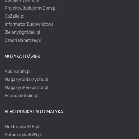
BudujemyDom.pl
Projekty.BudujemyDom.pl
CoZaIle.pl
Informator Budownictwa
ZielonyOgródek.pl
CzasNaWnetrze.pl
MUZYKA I DŹWIĘK
Audio.com.pl
MagazynGitarzysta.pl
MagazynPerkusista.pl
EstradaiStudio.pl
ELEKTRONIKA I AUTOMATYKA
ElektronikaB2B.pl
AutomatykaB2B.pl