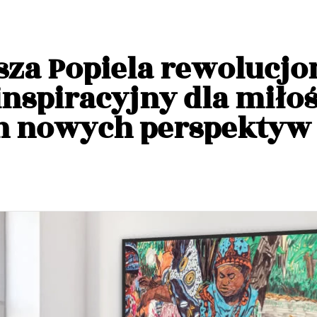
sza Popiela rewolucjo
inspiracyjny dla mił
ch nowych perspektyw