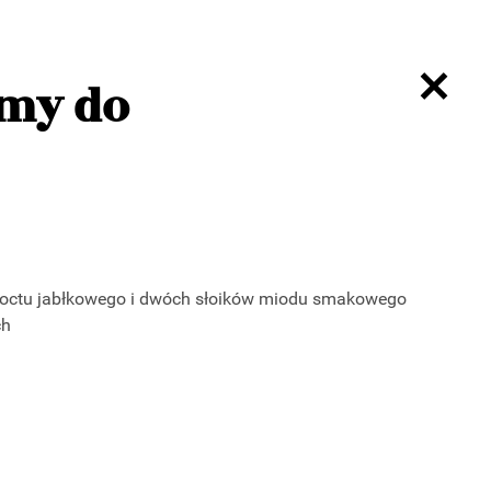
amy do
z octu jabłkowego i dwóch słoików miodu smakowego
ch