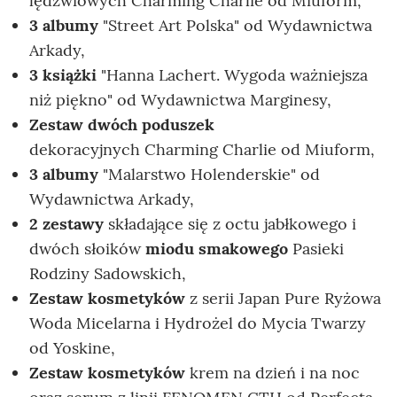
lędźwiowych Charming Charlie od Miuform,
3 albumy
"Street Art Polska" od Wydawnictwa
Arkady,
3 książki
"Hanna Lachert. Wygoda ważniejsza
niż piękno" od Wydawnictwa Marginesy,
Zestaw dwóch poduszek
dekoracyjnych Charming Charlie od Miuform,
3 albumy
"Malarstwo Holenderskie" od
Wydawnictwa Arkady,
2 zestawy
składające się z octu jabłkowego i
dwóch słoików
miodu smakowego
Pasieki
Rodziny Sadowskich,
Zestaw kosmetyków
z serii Japan Pure Ryżowa
Woda Micelarna i Hydrożel do Mycia Twarzy
od Yoskine,
Zestaw kosmetyków
krem na dzień i na noc