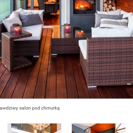
prawdziwy salon pod chmurką