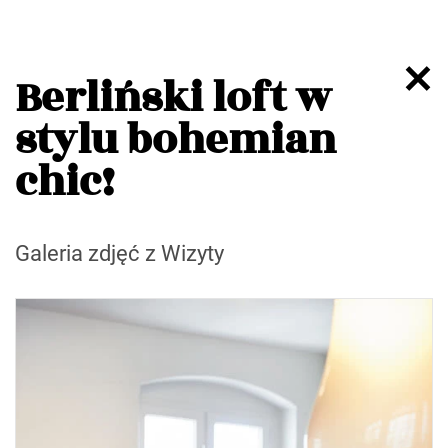
Berliński loft w
stylu bohemian
chic!
Galeria zdjęć z Wizyty