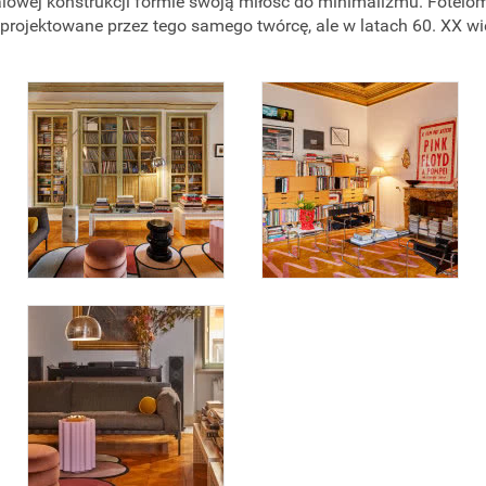
talowej konstrukcji formie swoją miłość do minimalizmu. Fotelo
zaprojektowane przez tego samego twórcę, ale w latach 60. XX wi