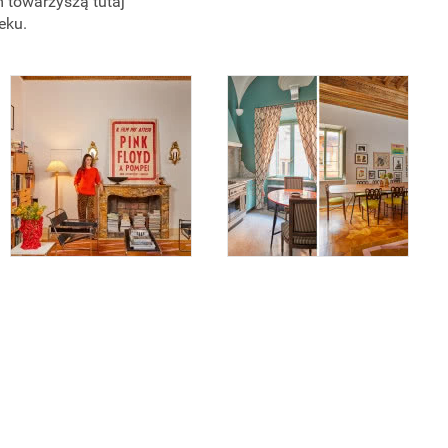
m towarzyszą tutaj
eku.