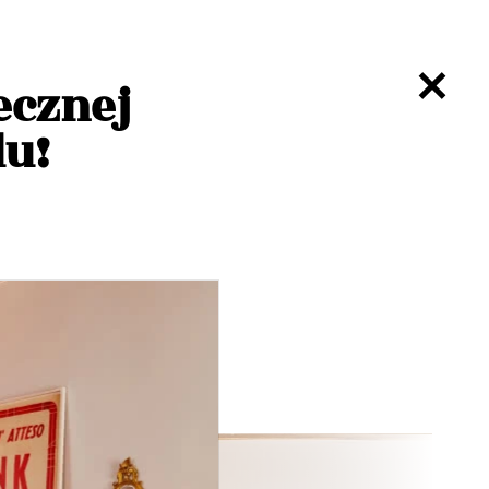
ecznej
lu!