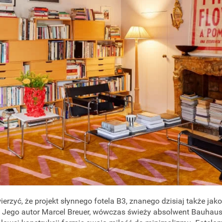
rzyć, że projekt słynnego fotela B3, znanego dzisiaj także jako 
 Jego autor Marcel Breuer, wówczas świeży absolwent Bauhaus