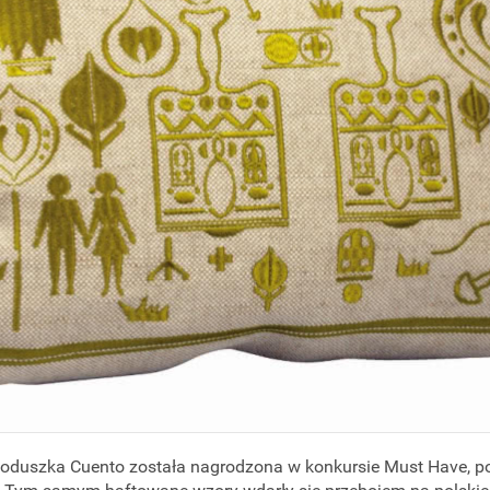
oduszka Cuento została nagrodzona w konkursie Must Have, pod