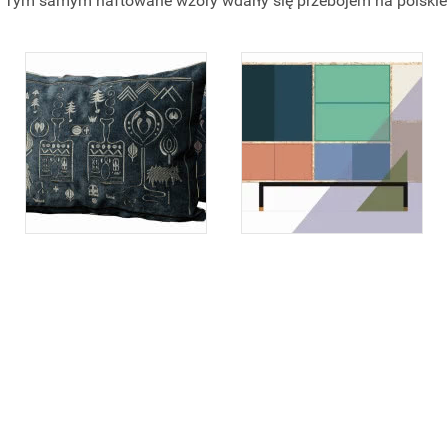
. Tym samym haftowane wzory wdarły się przebojem na polskie