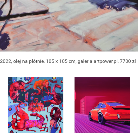
2022, olej na płótnie, 105 x 105 cm, galeria artpower.pl, 7700 zł