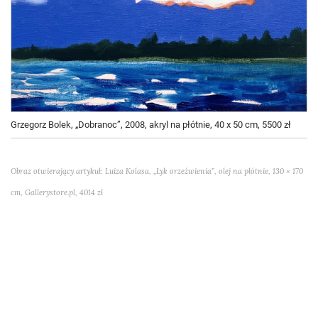
Grzegorz Bolek, „Dobranoc”, 2008, akryl na płótnie, 40 x 50 cm, 5500 zł
Obraz otwierający artykuł: Luiza Kolasa, „Łyk orzeźwienia”, olej na płótnie, 130 × 170
cm, Gallerystore.pl, 4014 zł