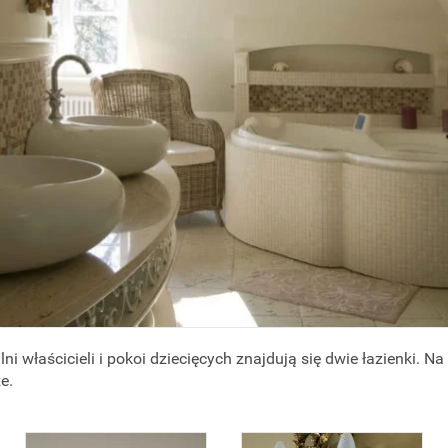
ni właścicieli i pokoi dziecięcych znajdują się dwie łazienki. Na z
e.