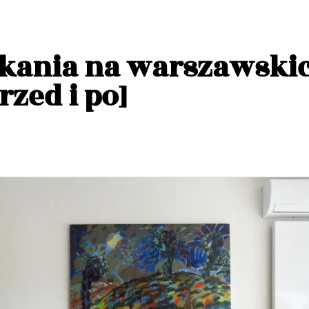
kania na warszawski
zed i po]