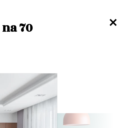
 na 70