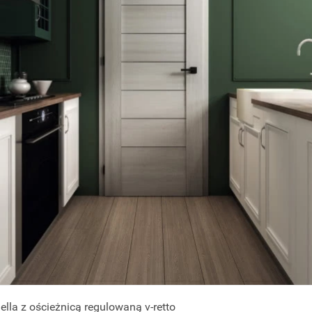
ella z ościeżnicą regulowaną v-retto