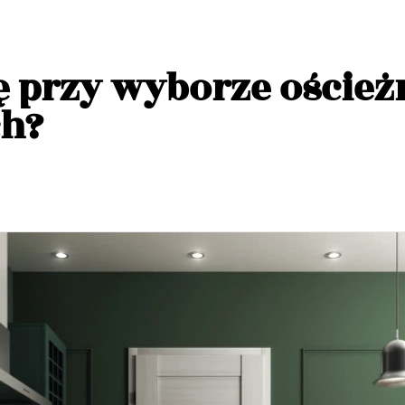
ę przy wyborze oścież
h?