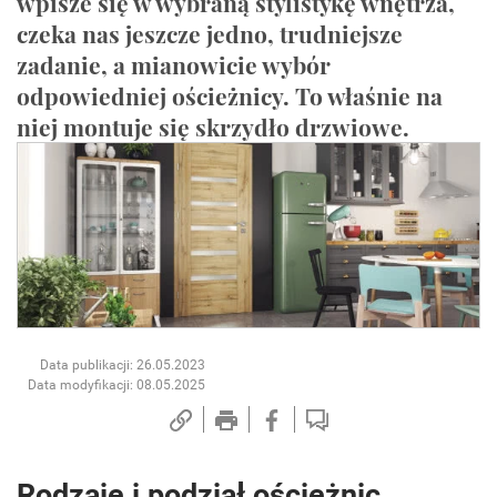
wpisze się w wybraną stylistykę wnętrza,
czeka nas jeszcze jedno, trudniejsze
zadanie, a mianowicie wybór
odpowiedniej ościeżnicy. To właśnie na
niej montuje się skrzydło drzwiowe.
Data publikacji: 26.05.2023
Data modyfikacji: 08.05.2025
Rodzaje i podział ościeżnic