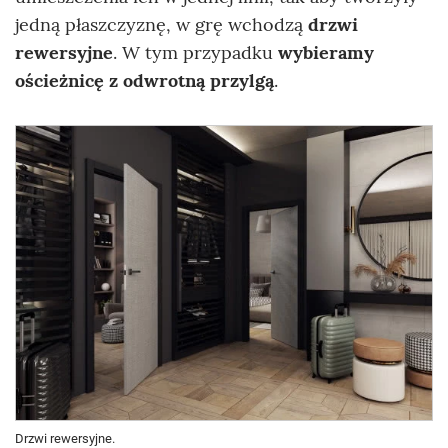
jedną płaszczyznę, w grę wchodzą
drzwi
rewersyjne
. W tym przypadku
wybieramy
ościeżnicę z odwrotną przylgą
.
Drzwi rewersyjne.