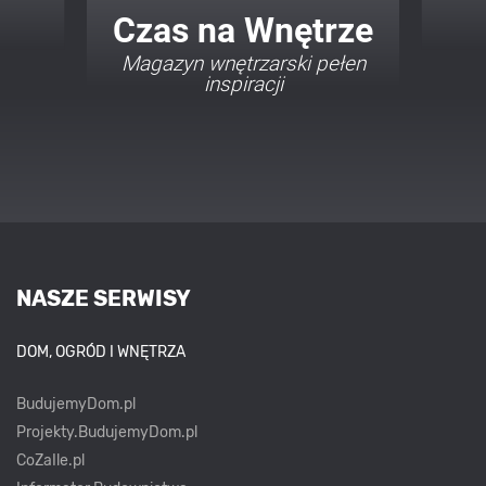
Twój Dom Twój Styl
Porady i inspiracje w
najmodniejszych stylach
NASZE SERWISY
DOM, OGRÓD I WNĘTRZA
BudujemyDom.pl
Projekty.BudujemyDom.pl
CoZaIle.pl