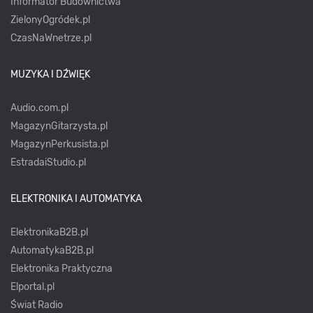
Informator Budownictwa
ZielonyOgródek.pl
CzasNaWnetrze.pl
MUZYKA I DŹWIĘK
Audio.com.pl
MagazynGitarzysta.pl
MagazynPerkusista.pl
EstradaiStudio.pl
ELEKTRONIKA I AUTOMATYKA
ElektronikaB2B.pl
AutomatykaB2B.pl
Elektronika Praktyczna
Elportal.pl
Świat Radio