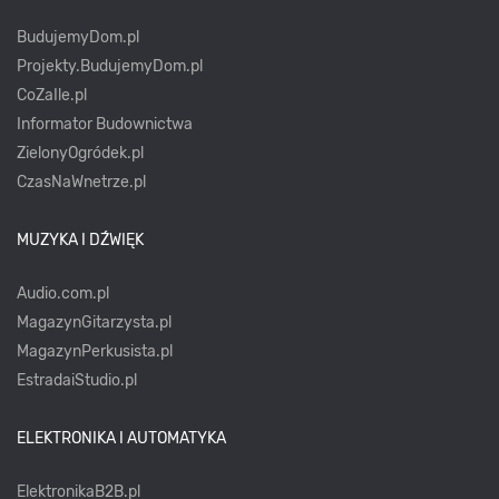
BudujemyDom.pl
Projekty.BudujemyDom.pl
CoZaIle.pl
Informator Budownictwa
ZielonyOgródek.pl
CzasNaWnetrze.pl
MUZYKA I DŹWIĘK
Audio.com.pl
MagazynGitarzysta.pl
MagazynPerkusista.pl
EstradaiStudio.pl
ELEKTRONIKA I AUTOMATYKA
ElektronikaB2B.pl