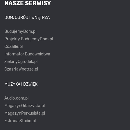
NASZE SERWISY
DOM, OGRÓD I WNĘTRZA
BudujemyDom.pl
Projekty.BudujemyDom.pl
CoZaIle.pl
Informator Budownictwa
ZielonyOgródek.pl
CzasNaWnetrze.pl
MUZYKA I DŹWIĘK
Audio.com.pl
MagazynGitarzysta.pl
MagazynPerkusista.pl
EstradaiStudio.pl