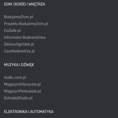
DOM, OGRÓD I WNĘTRZA
BudujemyDom.pl
Projekty.BudujemyDom.pl
CoZaIle.pl
Informator Budownictwa
ZielonyOgródek.pl
CzasNaWnetrze.pl
MUZYKA I DŹWIĘK
Audio.com.pl
MagazynGitarzysta.pl
MagazynPerkusista.pl
EstradaiStudio.pl
ELEKTRONIKA I AUTOMATYKA