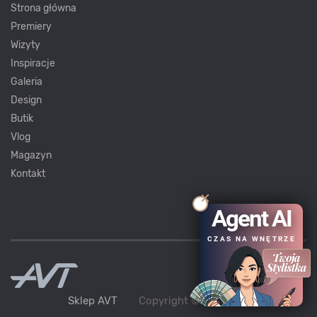
Strona główna
Premiery
Wizyty
Inspiracje
Galeria
Design
Butik
Vlog
Magazyn
Kontakt
Agent AI
CZAS NA WNĘTRZE
Sklep AVT
Copyright ©
AVT
2021