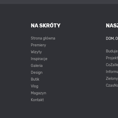
NA SKRÓTY
NAS
Strona główna
DOM, 
Premiery
Buduj
Wizyty
Projek
Inspiracje
CoZaIle
Galeria
Inform
Design
Zielon
Butik
CzasNa
Vlog
Magazyn
Kontakt