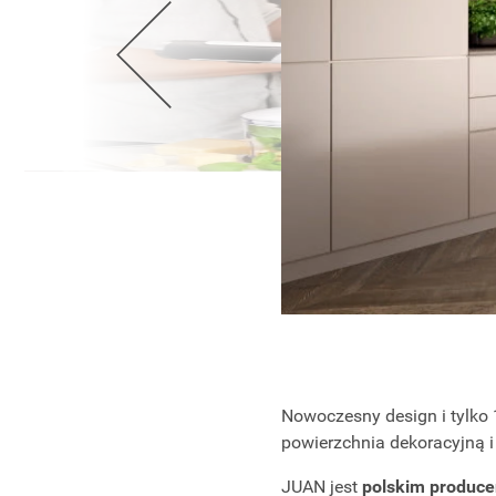
Wellnes
DIY
Nowoczesny design i tylk
powierzchnia dekoracyjną 
JUAN jest
polskim produc