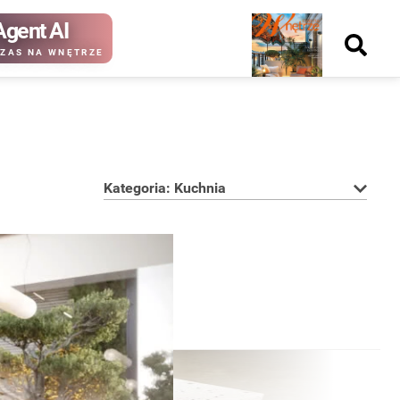
Agent AI
Nowy
ZAS NA WNĘTRZE
numer
Kategoria: Kuchnia
kup ten
kup ten
numer
numer
Wydanie papierowe
Wydanie cyfrowe