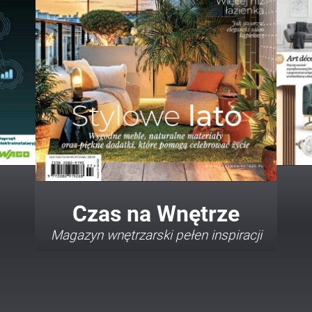
Twój Dom Twój Styl
Porady i inspiracje w najmodniejszych
stylach