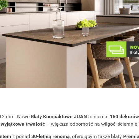
o 12 mm. Nowe
Blaty Kompaktowe JUAN
to niemal
150 dekorów
i
wyjątkowa trwałość
– większa odporność na wilgoć, ścieranie 
entem
z ponad
30‑letnią renomą
, oferującym także blaty
Premi