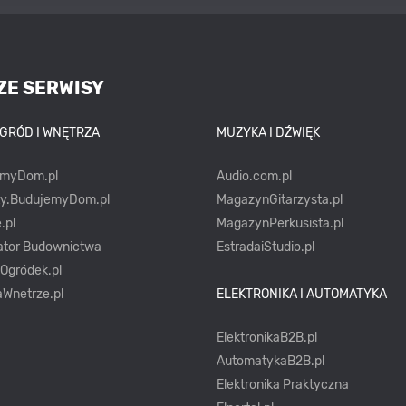
ZE SERWISY
OGRÓD I WNĘTRZA
MUZYKA I DŹWIĘK
emyDom.pl
Audio.com.pl
ty.BudujemyDom.pl
MagazynGitarzysta.pl
.pl
MagazynPerkusista.pl
ator Budownictwa
EstradaiStudio.pl
yOgródek.pl
Wnetrze.pl
ELEKTRONIKA I AUTOMATYKA
ElektronikaB2B.pl
AutomatykaB2B.pl
Elektronika Praktyczna