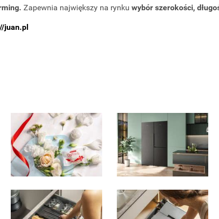
rming.
Zapewnia największy na rynku
wybór szerokości, długoś
//juan.pl