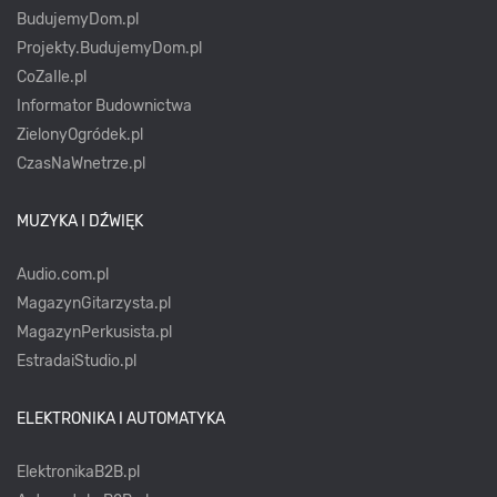
BudujemyDom.pl
Projekty.BudujemyDom.pl
CoZaIle.pl
Informator Budownictwa
ZielonyOgródek.pl
CzasNaWnetrze.pl
MUZYKA I DŹWIĘK
Audio.com.pl
MagazynGitarzysta.pl
MagazynPerkusista.pl
EstradaiStudio.pl
ELEKTRONIKA I AUTOMATYKA
ElektronikaB2B.pl