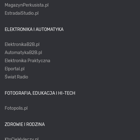
MagazynPerkusista.pl
EstradaiStudio.pl
ELEKTRONIKA I AUTOMATYKA
ElektronikaB2B.pl
AutomatykaB2B.pl
Elektronika Praktyczna
Elportal.pl
Świat Radio
FOTOGRAFIA, EDUKACJA I HI-TECH
Fotopolis.pl
ZDROWIE I RODZINA
KtoCieWyleczy.pl