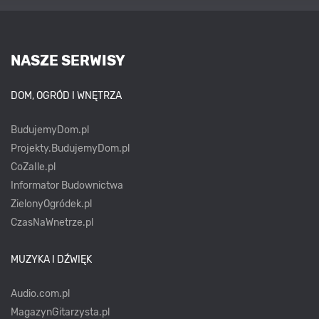
NASZE SERWISY
DOM, OGRÓD I WNĘTRZA
BudujemyDom.pl
Projekty.BudujemyDom.pl
CoZaIle.pl
Informator Budownictwa
ZielonyOgródek.pl
CzasNaWnetrze.pl
MUZYKA I DŹWIĘK
Audio.com.pl
MagazynGitarzysta.pl