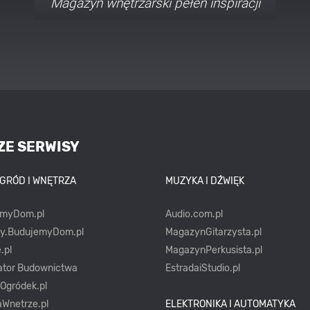
Porady i inspiracje w najmodniejszych
stylach
ZE SERWISY
OGRÓD I WNĘTRZA
MUZYKA I DŹWIĘK
emyDom.pl
Audio.com.pl
ty.BudujemyDom.pl
MagazynGitarzysta.pl
.pl
MagazynPerkusista.pl
ator Budownictwa
EstradaiStudio.pl
yOgródek.pl
Wnetrze.pl
ELEKTRONIKA I AUTOMATYKA