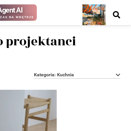
Agent AI
Nowy
ZAS NA WNĘTRZE
numer
o projektanci
kup ten
kup ten
numer
numer
Wydanie papierowe
Wydanie cyfrowe
Kategoria: Kuchnia