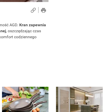
alność AGD.
Kran zapewnia
anej
, oszczędzając czas
i komfort codziennego