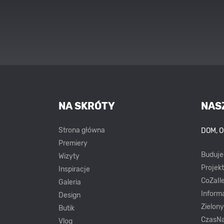
NA SKRÓTY
NAS
Strona główna
DOM, 
Premiery
Buduj
Wizyty
Projek
Inspiracje
CoZaIle
Galeria
Inform
Design
Zielon
Butik
CzasNa
Vlog