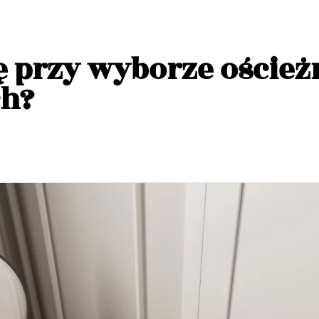
ę przy wyborze oścież
h?