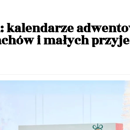
i: kalendarze adwento
achów i małych przyj