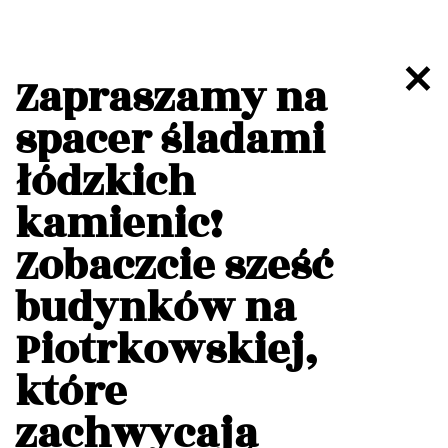
Zapraszamy na
spacer śladami
łódzkich
kamienic!
Zobaczcie sześć
budynków na
Piotrkowskiej,
które
zachwycają