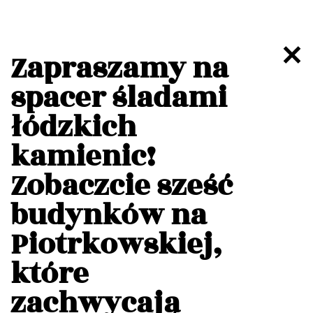
Zapraszamy na
spacer śladami
łódzkich
kamienic!
Zobaczcie sześć
budynków na
Piotrkowskiej,
które
zachwycają