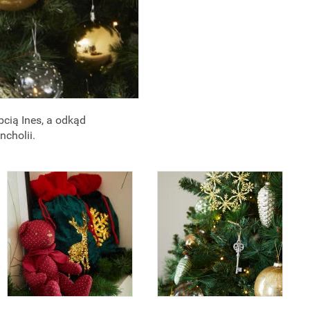
bcią Ines, a odkąd
ncholii.