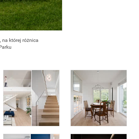
na której różnica
 Parku