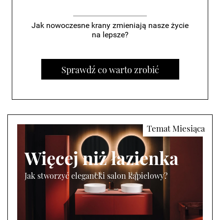
Jak nowoczesne krany zmieniają nasze życie
na lepsze?
Sprawdź co warto zrobić
Więcej niż łazienka
Jak stworzyć elegancki salon kąpielowy?