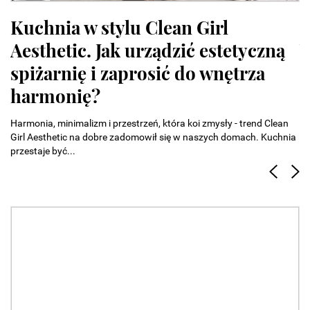
Kuchnia w stylu Clean Girl
O
Aesthetic. Jak urządzić estetyczną
W
spiżarnię i zaprosić do wnętrza
h
harmonię?
Na
od
Harmonia, minimalizm i przestrzeń, która koi zmysły - trend Clean
de
Girl Aesthetic na dobre zadomowił się w naszych domach. Kuchnia
przestaje być...