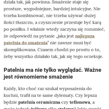
działa tak, jak powinna. Smażenie staje się
prostsze, wygodniejsze, bardziej intuicyjne. Nie
trzeba kombinować, nie trzeba używać dużej
ilości tłuszczu, a czyszczenie przestaje być karą
po posiłku. I właśnie wtedy zaczyna się rozumieć,
że odpowiedź na pytanie „jaka jest
najlepsza
patelnia do smażenia
” nie zawsze musi być
skomplikowana. Czasem chodzi po prostu o to,
żeby wszystko działało tak, jak się tego oczekuje.
Patelnia ma nie tylko wyglądać. Ważne
jest równomierne smażenie
Każdy, kto choć raz szukał wyposażenia do
kuchni, trafił na te same dylematy. Czy lepsza
będzie
patelnia ceramiczna
czy
teflonowa
, a
może jednak
żeliwna
albo
stalowa
? Jakie garnki