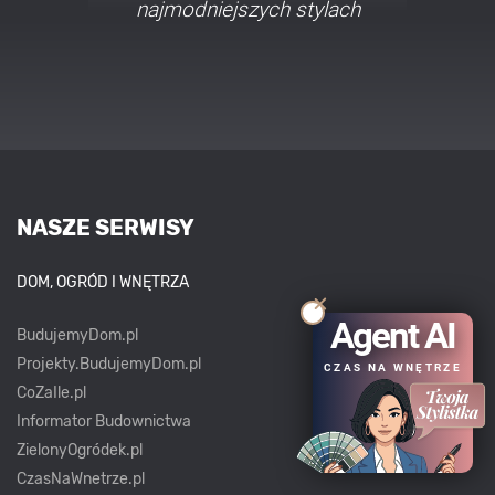
najmodniejszych stylach
NASZE SERWISY
DOM, OGRÓD I WNĘTRZA
Agent AI
BudujemyDom.pl
Projekty.BudujemyDom.pl
CZAS NA WNĘTRZE
CoZaIle.pl
Informator Budownictwa
ZielonyOgródek.pl
CzasNaWnetrze.pl