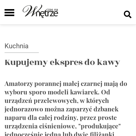
Kuchnia
Kupujemy ekspres do kawy
Amatorzy porannej małej czarnej mają do
wyboru sporo modeli kawiarek. Od
urządzeń przelewowych, w których
jednorazowo można zaparzyć dzbanek
naparu dla całej rodziny, przez proste
urządzenia ciśnieniowe, "produkujące"
jednocześnie jedną lub dwie filiżanki