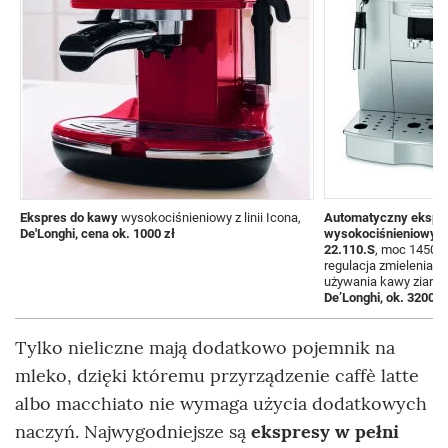
Ekspres do kawy
wysokociśnieniowy z linii Icona,
Automatyczny ekspr
De'Longhi, cena ok. 1000 zł
wysokociśnieniowy 
22.110.S
, moc 1450 
regulacja zmielenia 
używania kawy ziarnist
De’Longhi, ok. 3200 z
Tylko nieliczne mają dodatkowo pojemnik na
mleko, dzięki któremu przyrządzenie caffè latte
albo macchiato nie wymaga użycia dodatkowych
naczyń. Najwygodniejsze są
ekspresy w pełni