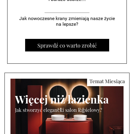
Jak nowoczesne krany zmieniają nasze życie
na lepsze?
Sprawdź co warto zrobić
Więcej niż łazienka
Jak stworzyć elegancki salon kąpielowy?