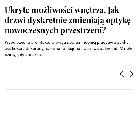
Ukryte możliwości wnętrza. Jak
W
drzwi dyskretnie zmieniają optykę
n
nowoczesnych przestrzeni?
d
Współczesna architektura wnętrz coraz mocniej przesuwa punkt
W 
ciężkości z dekoracyjności na funkcjonalność i wizualny ład. Minęły
po
czasy, gdy stolarka...
sp