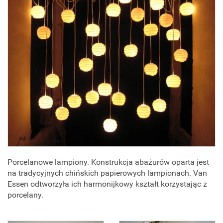
Porcelanowe lampiony. Konstrukcja abażurów oparta jest
na tradycyjnych chińskich papierowych lampionach. Van
Essen odtworzyła ich harmonijkowy kształt korzystając z
porcelany.