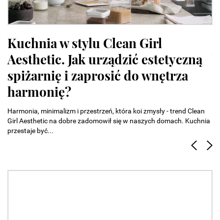
Kuchnia w stylu Clean Girl
O
Aesthetic. Jak urządzić estetyczną
W
spiżarnię i zaprosić do wnętrza
h
harmonię?
Na
od
Harmonia, minimalizm i przestrzeń, która koi zmysły - trend Clean
de
Girl Aesthetic na dobre zadomowił się w naszych domach. Kuchnia
przestaje być...