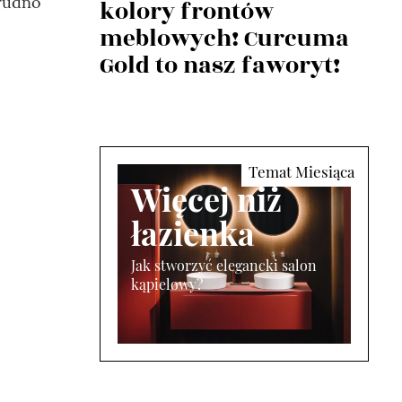
trudno
kolory frontów
meblowych! Curcuma
Gold to nasz faworyt!
Więcej niż
łazienka
Jak stworzyć elegancki salon
kąpielowy?