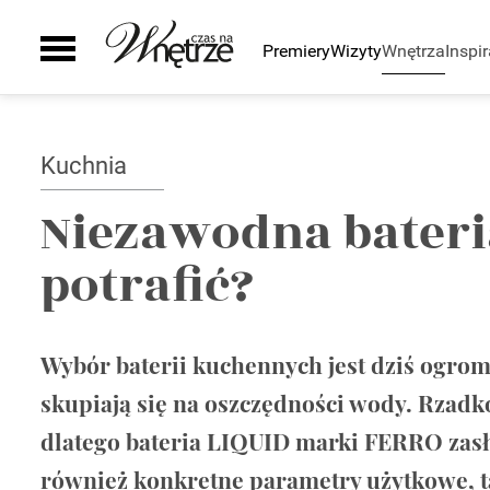
Premiery
Wizyty
Wnętrza
Inspir
Pomieszczenia
Inspiracje
Sztuka
Wyposażenie
Galeria
Zielony zakątek
Kuchnia
Ściany i podłogi
Kuchnia
Auto
Łazienka
Drzwi i okna
Smaki życia
Salon
Schody
Niezawodna bater
Sypialnia
Kominki
potrafić?
Pokój dziecka
Grzejniki
Gabinet
Oświetlenie
Biuro
Smart home
Taras i ogród
Szafy
Wybór baterii kuchennych jest dziś ogromn
Zaplecze domu
AGD
skupiają się na oszczędności wody. Rzadko
Zlewy i baterie
dlatego bateria LIQUID marki FERRO zasłu
Wanny i natryski
Ceramika Łazienkowa
również konkretne parametry użytkowe, t