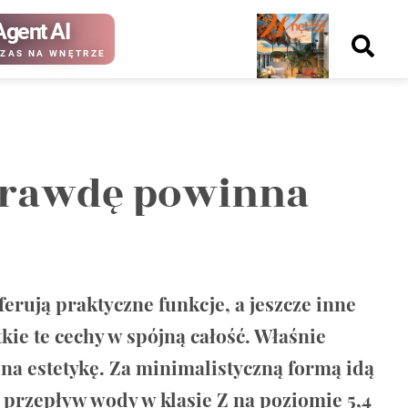
Agent AI
Nowy
ZAS NA WNĘTRZE
numer
prawdę powinna
kup ten
kup ten
numer
numer
Wydanie papierowe
Wydanie cyfrowe
erują praktyczne funkcje, a jeszcze inne
kie te cechy w spójną całość. Właśnie
na estetykę. Za minimalistyczną formą idą
przepływ wody w klasie Z na poziomie 5,4