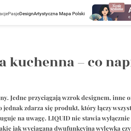
acje
Pasje
Design
Artystyczna Mapa Polski
C
ia kuchenna – co na
y. Jedne przyciągają wzrok designem, inne of
 jednak zdarza się produkt, który łączy wszyst
guje na uwagę. LIQUID nie stawia wyłącznie 
akie jak wyciągana dwufunkcyjna wylewka czy 