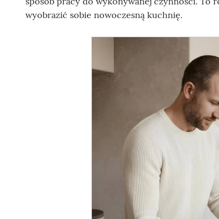
sposób pracy do wykonywanej czynności. To ro
wyobrazić sobie nowoczesną kuchnię.