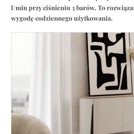
Wellnes
l/min przy ciśnieniu 3 barów. To rozwiąz
DIY
wygodę codziennego użytkowania.