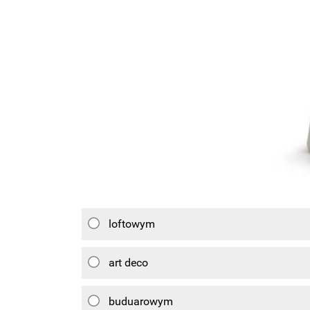
loftowym
art deco
buduarowym