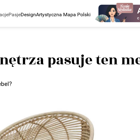
acje
Pasje
Design
Artystyczna Mapa Polski
C
wnętrza pasuje ten m
ebel?