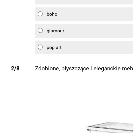
boho
glamour
pop art
2/8
Zdobione, błyszczące i eleganckie meb