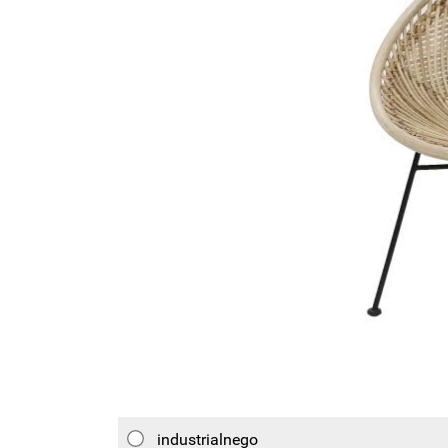
Wellnes
DIY
industrialnego