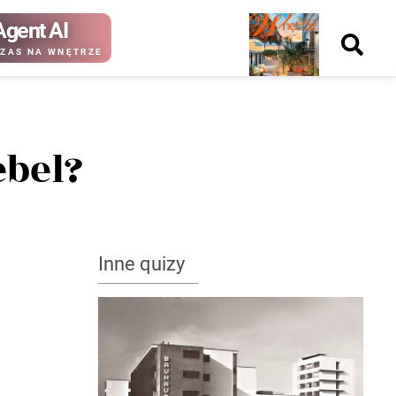
Agent AI
Nowy
ZAS NA WNĘTRZE
numer
ebel?
kup ten
kup ten
numer
numer
Wydanie papierowe
Wydanie cyfrowe
Inne quizy