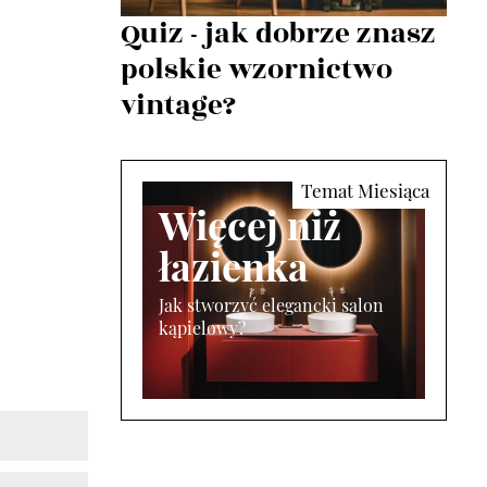
Quiz - jak dobrze znasz
polskie wzornictwo
vintage?
Więcej niż
łazienka
Jak stworzyć elegancki salon
kąpielowy?