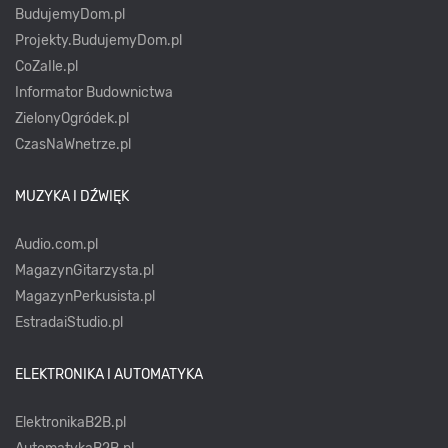
BudujemyDom.pl
Projekty.BudujemyDom.pl
CoZaIle.pl
Informator Budownictwa
ZielonyOgródek.pl
CzasNaWnetrze.pl
MUZYKA I DŹWIĘK
Audio.com.pl
MagazynGitarzysta.pl
MagazynPerkusista.pl
EstradaiStudio.pl
ELEKTRONIKA I AUTOMATYKA
ElektronikaB2B.pl