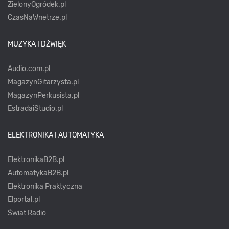
ZielonyOgródek.pl
CzasNaWnetrze.pl
MUZYKA I DŹWIĘK
Audio.com.pl
MagazynGitarzysta.pl
MagazynPerkusista.pl
EstradaiStudio.pl
ELEKTRONIKA I AUTOMATYKA
ElektronikaB2B.pl
AutomatykaB2B.pl
Elektronika Praktyczna
Elportal.pl
Świat Radio