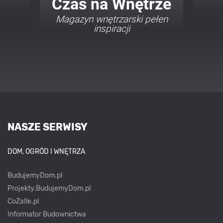
Twój Dom Twój Styl
Porady i inspiracje w
najmodniejszych stylach
NASZE SERWISY
DOM, OGRÓD I WNĘTRZA
BudujemyDom.pl
Projekty.BudujemyDom.pl
CoZaIle.pl
Informator Budownictwa