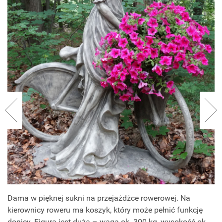
Dama w pięknej sukni na przejażdżce rowerowej. Na
kierownicy roweru ma koszyk, który może pełnić funkcję
donicy. Figura jest duża – waga ok. 300 kg, wysokość ok.