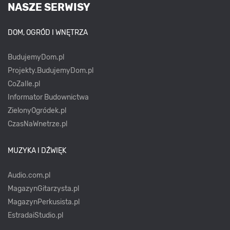
NASZE SERWISY
DOM, OGRÓD I WNĘTRZA
BudujemyDom.pl
Projekty.BudujemyDom.pl
CoZaIle.pl
Informator Budownictwa
ZielonyOgródek.pl
CzasNaWnetrze.pl
MUZYKA I DŹWIĘK
Audio.com.pl
MagazynGitarzysta.pl
MagazynPerkusista.pl
EstradaiStudio.pl