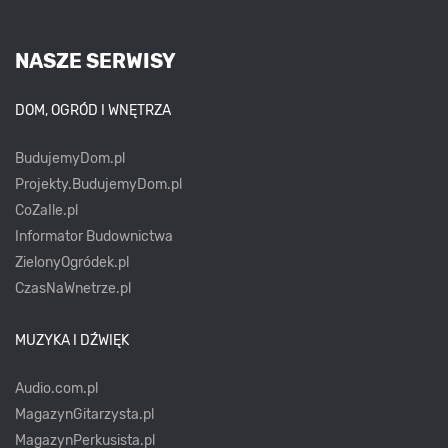
NASZE SERWISY
DOM, OGRÓD I WNĘTRZA
BudujemyDom.pl
Projekty.BudujemyDom.pl
CoZaIle.pl
Informator Budownictwa
ZielonyOgródek.pl
CzasNaWnetrze.pl
MUZYKA I DŹWIĘK
Audio.com.pl
MagazynGitarzysta.pl
MagazynPerkusista.pl